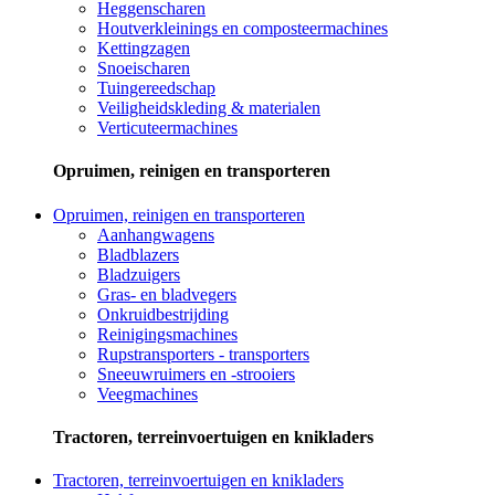
Heggenscharen
Houtverkleinings en composteermachines
Kettingzagen
Snoeischaren
Tuingereedschap
Veiligheidskleding & materialen
Verticuteermachines
Opruimen, reinigen en transporteren
Opruimen, reinigen en transporteren
Aanhangwagens
Bladblazers
Bladzuigers
Gras- en bladvegers
Onkruidbestrijding
Reinigingsmachines
Rupstransporters - transporters
Sneeuwruimers en -strooiers
Veegmachines
Tractoren, terreinvoertuigen en knikladers
Tractoren, terreinvoertuigen en knikladers